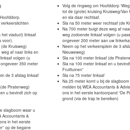
g
Volg de ringweg om Hoofddorp ‘We
tot de (grote) kruising Kruisweg/Va
g Hoofddorp.
en sla daar rechtsaf.
 verkeerslichten
Sla na 50 meter weer rechtsaf (de K
Na 700 meter buigt deze weg af naar 
het viaduct) linksaf
weg zodoende linksaf volgen (u pass
s voor).
ongeveer 200 meter aan uw linkerka
f (de Kruisweg)
Neem op het verkeersplein de 3 afsla
 weg af naar links en
Nieuweweg)
linksaf volgen (u
Sla na 100 meter linksaf (de Piraten
a ongeveer 350 meter
Sla na 100 meter linksaf en u bevind
Fruittuinen”
n de 3 afslag linksaf
Sla na 75 meter linksaf
Na 25 meter komt u bij de slagboom 
 (de Piratenweg)
melden bij WEA Accountants & Advis
 en u bevindt zich op
ons in het eerste kantoorpand “De P
grond (via de trap te bereiken)
de slagboom waar u
A Accountants &
ons in het eerste
er” op de begane