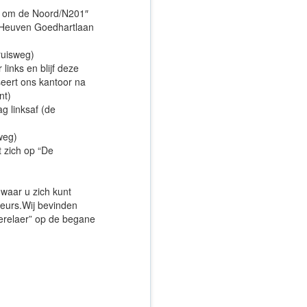
g om de Noord/N201″
n Heuven Goedhartlaan
ruisweg)
links en blijf deze
eert ons kantoor na
nt)
g linksaf (de
weg)
t zich op “De
waar u zich kunt
eurs.Wij bevinden
erelaer” op de begane