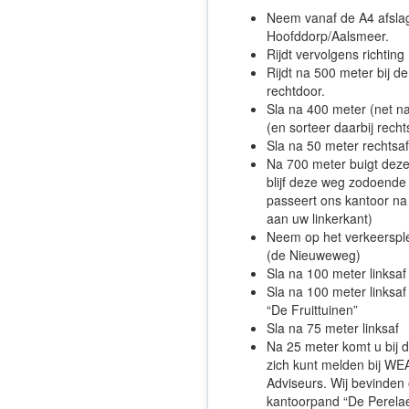
Neem vanaf de A4 afsla
Hoofddorp/Aalsmeer.
Rijdt vervolgens richtin
Rijdt na 500 meter bij de
rechtdoor.
Sla na 400 meter (net na 
(en sorteer daarbij recht
Sla na 50 meter rechtsa
Na 700 meter buigt deze
blijf deze weg zodoende 
passeert ons kantoor n
aan uw linkerkant)
Neem op het verkeersplei
(de Nieuweweg)
Sla na 100 meter linksaf
Sla na 100 meter linksaf
“De Fruittuinen”
Sla na 75 meter linksaf
Na 25 meter komt u bij 
zich kunt melden bij WE
Adviseurs. Wij bevinden 
kantoorpand “De Perela