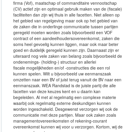
firma (Vof), maatschap of commanditaire vennootschap
(CV) actief zijn en optimaal gebruik maken van de (fiscale)
faciliteiten dan zijn wij thuis in alle facetten. Niet alleen op
het gebied van regelgeving maar ook op het gebied van
de zaken die in onderlinge communicatie tussen partijen
geregeld moeten worden zoals bijvoorbeeld een VOF
contract of een aandeelhoudersovereenkomst, zaken die
soms heel gevoelig kunnen liggen, maar ook maar beter
goed en duidelijk geregeld kunnen zijn. Daarnaast zijn er
uiteraard nog vele zaken van belang zoals bijvoorbeeld de
ondenemings- (holding-) structuur en allerlei
fiscale mogelijkheden en/of -constructies die een rol
kunnen spelen. Wilt u bijvoorbeeld uw eenmanszaak
omzetten naar een BV of juist terug vanuit de BV naar een
eenmanszaak. WEA Randstad is de juiste partij die alle
facetten van deze keuzes kent en u daarin kan
begeleiden. Al met al regelmatig een complexe materie
waarbij ook regelmatig externe deskundigen kunnen
worden ingeschakeld. Desgewenst verzorgen wij ook de
communicatie met deze partijen. Maar ook zaken zoals
managementovereenkomsten of rekening-courant
overeenkomst kunnen wij voor u verzorgen. Kortom, wij de