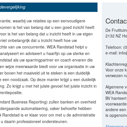
odevergelijking
Contac
rantie, waarbij uw relaties op een eenvoudigere
omen is het van belang dat u een goed inzicht heeft
De Fruittuin
voor is het van belang dat u inzicht heeft in uw eigen
2132 NZ Ho
 niet onbelangrijk dat u inzicht heeft hoe uw
chte van uw concurrentie. WEA Randstad helpt u
Telefoon: (
e-mail: inf
, analyseert en adviseert u haarfijn op uw sterke en
dstad als uw sparringpartner en coach ervaren die
Klachtenreg
ken wijze meerwaarde biedt voor uw organisatie in uw
Voor onze k
r boven het maaiveld uit te steken is een duidelijk
verwezen na
ie een noodzaak. Op deze manier krijgt u een duidelijk
 Zo krijgt u met het juiste gevoel het juiste inzicht in
Algemene v
ntiepositie.
WEA Randst
BV hanteer
ndard Business Reporting) zullen banken en overheid
voorwaarde
erdergaande automatisering, vaker behoefte hebben
andere een 
 Randstad is er klaar voor om met u de administratie
is opgenom
 u daarin professioneel ondersteunen.
Algemene 