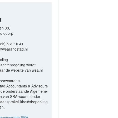
t
en 30,
ofddorp
023) 561 10 41
o@wearandstad.nl
eling
lachtenregeling wordt
ar de website van wea.nl
oorwaarden
ad Accountants & Adviseurs
t de onderstaande Algemene
n van SRA waarin onder
aansprakelijkheidsbeperking
en.
voorwaarden SRA