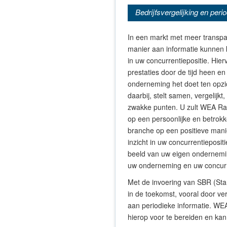
Bedrijfsvergelijking en peri
In een markt met meer transpa
manier aan informatie kunnen k
in uw concurrentiepositie. Hier
prestaties door de tijd heen en
onderneming het doet ten opzi
daarbij, stelt samen, vergelijkt
zwakke punten. U zult WEA Ran
op een persoonlijke en betrok
branche op een positieve manie
inzicht in uw concurrentieposit
beeld van uw eigen onderneming.
uw onderneming en uw concurre
Met de invoering van SBR (Sta
in de toekomst, vooral door v
aan periodieke informatie. WEA
hierop voor te bereiden en kan