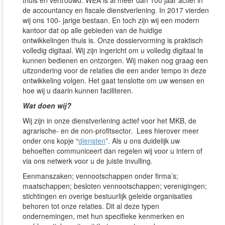
thuis en vertrouwd. WEA is al meer dan 100 jaar actief in
de accountancy en fiscale dienstverlening. In 2017 vierden
wij ons 100- jarige bestaan. En toch zijn wij een modern
kantoor dat op alle gebieden van de huidige
ontwikkelingen thuis is. Onze dossiervorming is praktisch
volledig digitaal. Wij zijn ingericht om u volledig digitaal te
kunnen bedienen en ontzorgen. Wij maken nog graag een
uitzondering voor de relaties die een ander tempo in deze
ontwikkeling volgen. Het gaat tenslotte om uw wensen en
hoe wij u daarin kunnen faciliteren.
Wat doen wij?
Wij zijn in onze dienstverlening actief voor het MKB, de
agrarische- en de non-profitsector. Lees hierover meer
onder ons kopje “
diensten
”. Als u ons duidelijk uw
behoeften communiceert dan regelen wij voor u intern of
via ons netwerk voor u de juiste invulling.
Eenmanszaken; vennootschappen onder firma’s;
maatschappen; besloten vennootschappen; verenigingen;
stichtingen en overige bestuurlijk geleide organisaties
behoren tot onze relaties. Dit al deze typen
ondernemingen, met hun specifieke kenmerken en